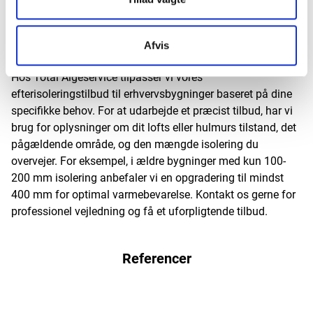
Få en god pris på efterisolering til erhverv
Afvis
Hos Total Algeservice tilpasser vi vores
efterisoleringstilbud til erhvervsbygninger baseret på dine
specifikke behov. For at udarbejde et præcist tilbud, har vi
brug for oplysninger om dit lofts eller hulmurs tilstand, det
pågældende område, og den mængde isolering du
overvejer. For eksempel, i ældre bygninger med kun 100-
200 mm isolering anbefaler vi en opgradering til mindst
400 mm for optimal varmebevarelse.
Kontakt os
gerne for
professionel vejledning og få et uforpligtende tilbud.
Referencer