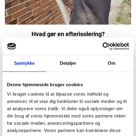
Hvad gør en efterisolering?
Efterisolering forbedrer bygningens termiske effektivitet
gennem forskellige metoder, afhængig af isoleringstypen.
Samtykke
Detaljer
Om
Ved
loftisolering
hæver vi først gangbroen og installerer
vindplader for optimal ventilation, før isoleringen blæses
ind. Dette reducerer varmetabet, hvor op til 30 procent ofte
Denne hjemmeside bruger cookies
sker gennem taget. Vi tilbyder også udskiftning af gamle
Vi bruger cookies til at tilpasse vores indhold og
loftlemmer med nye, der har tætnede gummilister for at
annoncer, til at vise dig funktioner til sociale medier og til
minimere varmetab yderligere.
at analysere vores trafik. Vi deler også oplysninger om
din brug af vores hjemmeside med vores partnere inden
Ved
hulmursisolering
tjekker vi først den eksisterende
for sociale medier, annonceringspartnere og
isolering og sprøjter ny isolering ind gennem små huller,
analysepartnere. Vores partnere kan kombinere disse
som efterfølgende mørtles. Denne metode er effektiv til at