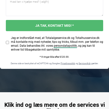
JA TAK, KONTAKT MIG! *
Jeg er indforstået med, at Totalalgeservice.dk og Totalhusservice.dk
må kontakte mig med nyheder, tips og tricks, tilbud mm. per telefon og
email. Data behandles iht. vores
persondatapolitik
, og jeg kan til
enhver tid tilbagekalde mit samtykke.
* Vi ringer ikke efter kl 20.00.
Denne side er beskyttet af reCAPTCHA og Googles
Privatlivspolitik
og
Servicevilkår
gælder.
Klik ind og læs mere om de services vi