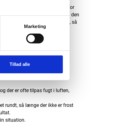
 det sådan, at vi vender tilbage for
algebehandling af dine fliser. På den
entable. Kontakt os meget gerne, så
Marketing
handling af
Tillad alle
 der er ofte tilpas fugt i luften,
rundt, så længe der ikke er frost
ltat.
in situation.