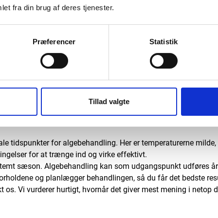
et fra din brug af deres tjenester.
serviceaftale? Vi kan nemlig indrette
eksempel en gang årligt og laver en 
måde vil de altid være rene og præs
Præferencer
Statistik
tager vi en uforpligtende snak.
 bedst at få lavet algebe
Tillad valgte
le tidspunkter for algebehandling. Her er temperaturerne milde, og
ingelser for at trænge ind og virke effektivt.
temt sæson. Algebehandling kan som udgangspunkt udføres året 
jrforholdene og planlægger behandlingen, så du får det bedste resu
kt os. Vi vurderer hurtigt, hvornår det giver mest mening i netop d