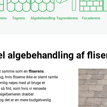
rens
Tagrens
Algebehandling
Tagrenderens
Facaderens
l algebehandling af flise
 det samme som en
fliserens
.
ug, hvis fliserne ikke er slemt ramte
nemlig nøjes med at bruge et
e så fint, som hvis vi rensede
lgefjerneren dræber
og det er en mere budgetvenlig