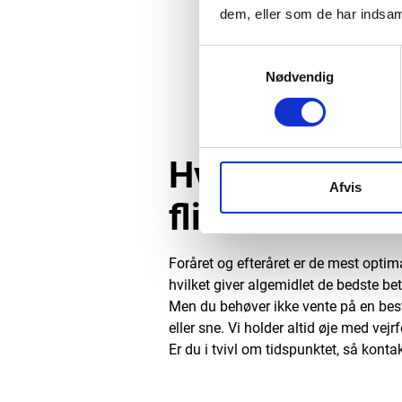
dem, eller som de har indsaml
Samtykkevalg
Nødvendig
Hvornår er det
Afvis
fliser?
Foråret og efteråret er de mest optima
hvilket giver algemidlet de bedste bet
Men du behøver ikke vente på en bes
eller sne. Vi holder altid øje med ve
Er du i tvivl om tidspunktet, så konta