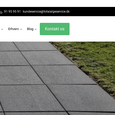
91 95 95 91
kundeservice@totalalgeservice.dk
Kontakt os
g
Erhverv
Blog