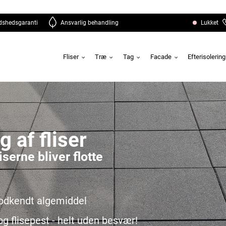
edshedsgaranti
Ansvarlig behandling
Lukket
Fliser
Træ
Tag
Facade
Efterisolerin
 af fliser
iserne bliver flotte
odkendt algemiddel
og flisepest - helt uden besvær!