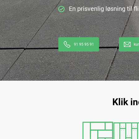
En prisvenlig løsning til f
91 95 95 91
ku
Klik i