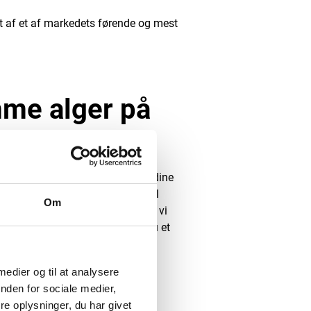
et af et af markedets førende og mest
mme alger på
rger vi altså for, at algerne på dine
. Dermed kan terrassen stå klar til
Om
er 10 års erfaring i branchen, så vi
flise algebehandlinger. Sender du et
t bedømme, om der skal en
 have renset dem i bund.
 medier og til at analysere
nden for sociale medier,
s serviceaftale i forbindelse med
e oplysninger, du har givet
å gerne have oprettet en