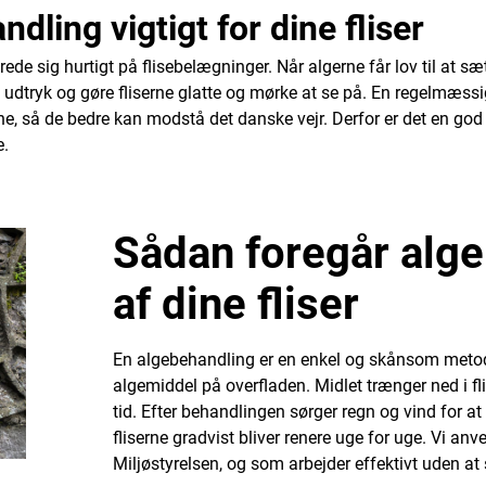
dling vigtigt for dine fliser
ede sig hurtigt på flisebelægninger. Når algerne får lov til at sæt
t udtryk og gøre fliserne glatte og mørke at se på. En regelmæss
e, så de bedre kan modstå det danske vejr. Derfor er det en god
e.
Sådan foregår alg
af dine fliser
En algebehandling er en enkel og skånsom metode
algemiddel på overfladen. Midlet trænger ned i fl
tid. Efter behandlingen sørger regn og vind for at 
fliserne gradvist bliver renere uge for uge. Vi a
Miljøstyrelsen, og som arbejder effektivt uden at 