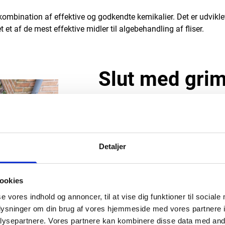
kombination af effektive og godkendte kemikalier. Det er udvikl
t et af de mest effektive midler til algebehandling af fliser.
Slut med gri
fliser
Med vores algebehandling af fliser sø
fliser bliver fjernet godt og grundigt
Detaljer
næste gang, du får gæster. Vi har ov
har et skarpt blik i forbindelse med 
billede af dine fliser, kan vi hurtig
ookies
algebehandling til, eller om vi skal
se vores indhold og annoncer, til at vise dig funktioner til sociale
oplysninger om din brug af vores hjemmeside med vores partnere i
Denne proces er også en del af vore
ysepartnere. Vores partnere kan kombinere disse data med andr
vedligeholdelse af fliser. Vil du ogs