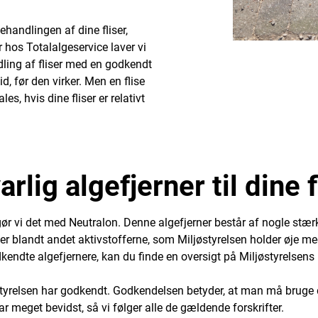
ehandlingen af dine fliser,
r hos Totalalgeservice laver vi
ling af fliser med en godkendt
d, før den virker. Men en flise
s, hvis dine fliser er relativt
rlig algefjerner til dine f
, gør vi det med Neutralon. Denne algefjerner består af nogle st
et er blandt andet aktivstofferne, som Miljøstyrelsen holder øje m
dkendte algefjernere, kan du finde en oversigt på Miljøstyrels
styrelsen har godkendt. Godkendelsen betyder, at man må bruge de
r meget bevidst, så vi følger alle de gældende forskrifter.