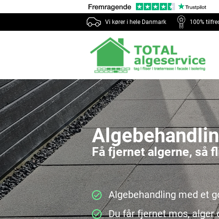
Vi kører i hele Danmark
100% tilfr
Algebehandling
Få fjernet algerne, så fl
Algebehandling med et g
Du får fjernet mos, alger 