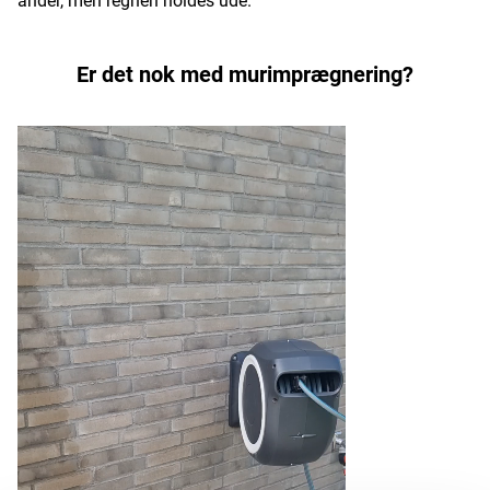
ånder, men regnen holdes ude.
Er det nok med murimprægnering?