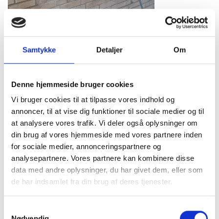
Samtykke
Detaljer
Om
Denne hjemmeside bruger cookies
Vi bruger cookies til at tilpasse vores indhold og
Murimprægnering alene kan ofte ikke fuldt ud beskytte din
annoncer, til at vise dig funktioner til sociale medier og til
facade. Her er nogle ekstra trin, der bør overvejes for at
at analysere vores trafik. Vi deler også oplysninger om
sikre optimal beskyttelse:
din brug af vores hjemmeside med vores partnere inden
for sociale medier, annonceringspartnere og
Facaderens
:
Før imprægnering skal facaden rengøres
analysepartnere. Vores partnere kan kombinere disse
grundigt for at fjerne snavs, alger og andre forurenende
data med andre oplysninger, du har givet dem, eller som
stoffer. Dette sikrer, at imprægneringen kan trænge dybt
de har indsamlet fra din brug af deres tjenester.
ind i murværket.
Samtykkevalg
Algebehandling
:
Efter rengøring og før imprægnering kan
Nødvendig