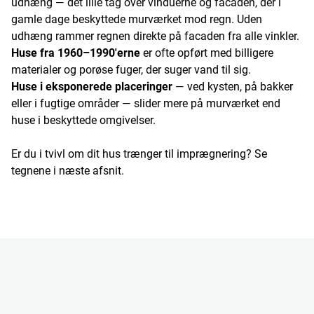
udhæng — det lille tag over vinduerne og facaden, der i
gamle dage beskyttede murværket mod regn. Uden
udhæng rammer regnen direkte på facaden fra alle vinkler.
Huse fra 1960–1990'erne
er ofte opført med billigere
materialer og porøse fuger, der suger vand til sig.
Huse i eksponerede placeringer
— ved kysten, på bakker
eller i fugtige områder — slider mere på murværket end
huse i beskyttede omgivelser.
Er du i tvivl om dit hus trænger til imprægnering? Se
tegnene i næste afsnit.