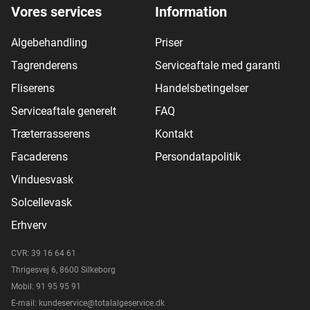
Vores services
Information
Algebehandling
Priser
Tagrenderens
Serviceaftale med garanti
Fliserens
Handelsbetingelser
Serviceaftale generelt
FAQ
Træterrasserens
Kontakt
Facaderens
Persondatapolitik
Vinduesvask
Solcellevask
Erhverv
CVR: 39 16 64 61
Thrigesvej 6, 8600 Silkeborg
Mobil: 91 95 95 91
E-mail: kundeservice@totalalgeservice.dk