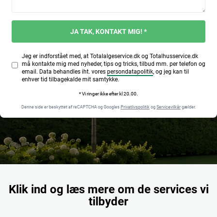
JA TAK, KONTAKT MIG! *
Jeg er indforstået med, at Totalalgeservice.dk og Totalhusservice.dk
må kontakte mig med nyheder, tips og tricks, tilbud mm. per telefon og
email. Data behandles iht. vores
persondatapolitik
, og jeg kan til
enhver tid tilbagekalde mit samtykke.
* Vi ringer ikke efter kl 20.00.
Denne side er beskyttet af reCAPTCHA og Googles
Privatlivspolitik
og
Servicevilkår
gælder.
Klik ind og læs mere om de services vi
tilbyder