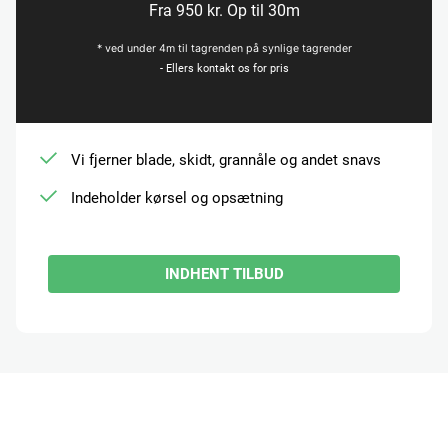
Fra 950 kr. Op til 30m
* ved under 4m til tagrenden på synlige tagrender
- Ellers kontakt os for pris
Vi fjerner blade, skidt, grannåle og andet snavs
Indeholder kørsel og opsætning
INDHENT TILBUD