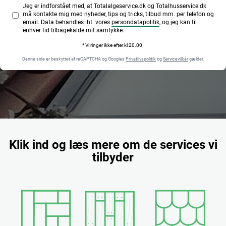
Jeg er indforstået med, at Totalalgeservice.dk og Totalhusservice.dk
må kontakte mig med nyheder, tips og tricks, tilbud mm. per telefon og
email. Data behandles iht. vores
persondatapolitik
, og jeg kan til
enhver tid tilbagekalde mit samtykke.
* Vi ringer ikke efter kl 20.00.
Denne side er beskyttet af reCAPTCHA og Googles
Privatlivspolitik
og
Servicevilkår
gælder.
Klik ind og læs mere om de services vi
tilbyder