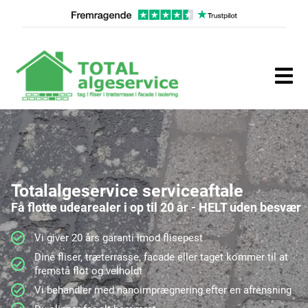
Totalalgeservice serviceaftale
Få flotte udearealer i op til 20 år - HELT uden besvær
Vi giver 20 års garanti imod flisepest
Dine fliser, træterrasse, facade eller taget kommer til at
fremstå flot og velholdt
Vi behandler med nanoimprægnering efter en afrensning