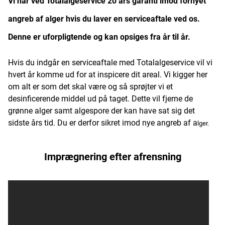
Vi har ved Totalalgeservice 20 års garanti imod fornyet
angreb af alger hvis du laver en serviceaftale ved os.
Denne er uforpligtende og kan opsiges fra år til år.
Hvis du indgår en serviceaftale med Totalalgeservice vil vi
hvert år komme ud for at inspicere dit areal. Vi kigger her
om alt er som det skal være og så sprøjter vi et
desinficerende middel ud på taget. Dette vil fjerne de
grønne alger samt algespore der kan have sat sig det
sidste års tid. Du er derfor sikret imod nye angreb af a
lger.
Imprægnering efter afrensning