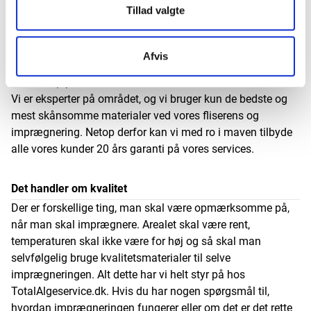
Tillad valgte
Få op til 20 års garanti
Vi tilbyder nemlig hele 20 års garanti på facade, tag og
fliser samt 15 år ved træterrasse ved indgåelse af
Afvis
serviceaftale. Er du altså ikke tilfredse med resultatet, så
retter vi op på det med det samme.
Vi er eksperter på området, og vi bruger kun de bedste og
mest skånsomme materialer ved vores fliserens og
imprægnering. Netop derfor kan vi med ro i maven tilbyde
alle vores kunder 20 års garanti på vores services.
Det handler om kvalitet
Der er forskellige ting, man skal være opmærksomme på,
når man skal imprægnere. Arealet skal være rent,
temperaturen skal ikke være for høj og så skal man
selvfølgelig bruge kvalitetsmaterialer til selve
imprægneringen. Alt dette har vi helt styr på hos
TotalAlgeservice.dk. Hvis du har nogen spørgsmål til,
hvordan imprægneringen fungerer eller om det er det rette