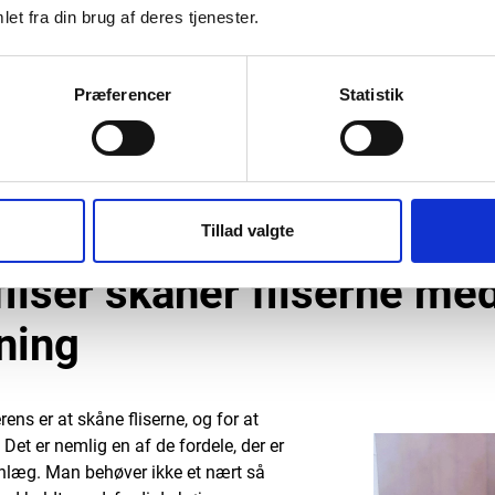
et fra din brug af deres tjenester.
yderligere beskyttelse.
Imprægnering:
Efter rensningen for
for at beskytte mod porøsitet og for
Præferencer
Statistik
Udlægning af fugesand (kan tilkøbe
ukrudt og mos mellem fliserne, hvilke
Kvalitetssikring:
Hele processen afslut
højeste standard og kunden er fuldt t
Tillad valgte
fliser skåner fliserne me
ning
erens er at skåne fliserne, og for at
Det er nemlig en af de fordele, der er
anlæg. Man behøver ikke et nært så