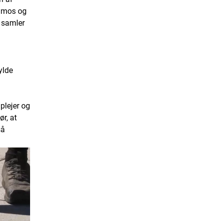
, mos og
 samler
ylde
plejer og
ør, at
så