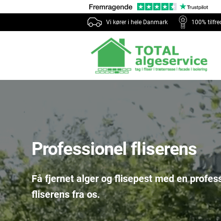
Vi kører i hele Danmark
100% tilfr
Professionel fliserens
Få fjernet alger og flisepest med en profes
fliserens fra os.