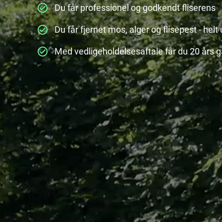
Du får professionel og godkendt fliserens
Du får fjernet mos, alger og flisepest - hel
Med vedligeholdelsesaftale får du 20 års g