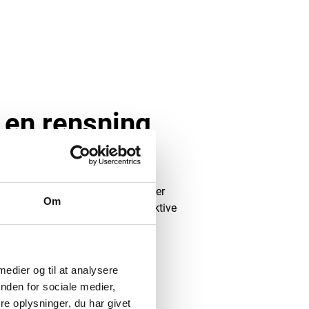
 en rensning
ser:
En nøje vurdering af dine fliser
Om
behov og bestemme den mest effektive
nvender et hedvandsanlæg til at
ket sikrer en grundig og effektiv
 medier og til at analysere
kalier.
nden for sociale medier,
n ekstra service. Selvom vi
e oplysninger, du har givet
kan desinficering vælges for