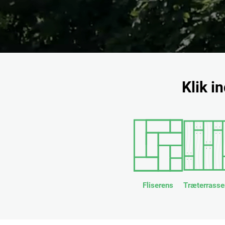
Klik i
Fliserens
Træterrasse