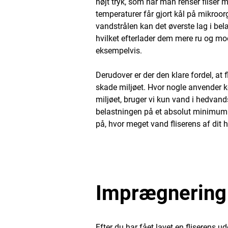
højt tryk, som når man renser fliser m
temperaturer får gjort kål på mikroor
vandstrålen kan det øverste lag i be
hvilket efterlader dem mere ru og mo
eksempelvis.
Derudover er der den klare fordel, at
skade miljøet. Hvor nogle anvender ke
miljøet, bruger vi kun vand i hedvan
belastningen på et absolut minimum. H
på, hvor meget vand fliserens af dit 
Imprægnering 
Efter du har fået lavet en fliserens 