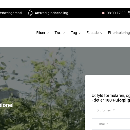
edshedsgaranti
Ansvarlig behandling
08:00-17:00
Fliser
Træ
Tag
Facade
Efterisolerin
Udfyld formularen, og
- det er
100% uforpli
sionel