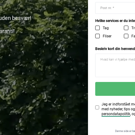
t uden besvær!
Hvilke services er du inte
Tag
Tr
aranti!
Fliser
F
Beskriv kort din henvend
Jeg er indforstået m
med nyheder, tips og
persondatapolitik
, o
Denne side er b