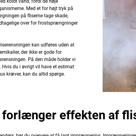
ed koldt vand, fordi de høje
ganismerne. Med et for højt tryk på
lægningen på fliserne tage skade,
dtagelige over for frostsprængninger
 fliserensningen kan udføres uden at
mikalier, der ikke er gode for
dsrensningen. På den måde holder vi
vis du i øvrigt vil have et estimat
hus kræver, kan du altid spørge.
forlænger effekten af fl
udendørs, bør du overveje at få lagt imprægnering. Imprægneringe