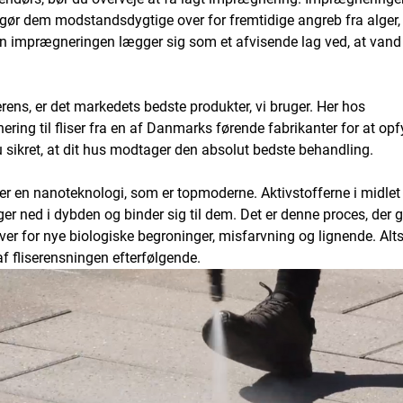
m gør dem modstandsdygtige over for fremtidige angreb fra alger
an imprægneringen lægger sig som et afvisende lag ved, at vand
erens, er det markedets bedste produkter, vi bruger. Her hos
ering til fliser fra en af Danmarks førende fabrikanter for at opf
du sikret, at dit hus modtager den absolut bedste behandling.
 der en nanoteknologi, som er topmoderne. Aktivstofferne i midlet 
nger ned i dybden og binder sig til dem. Det er denne proces, der g
ver for nye biologiske begroninger, misfarvning og lignende. Alt
 fliserensningen efterfølgende.