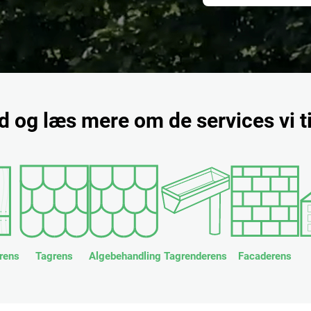
nd og læs mere om de services vi t
rens
Tagrens
Algebehandling
Tagrenderens
Facaderens