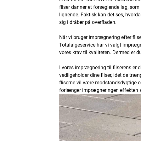
fliser danner et forseglende lag, so
lignende. Faktisk kan det ses, hvord
sig i dråber på overfladen.
Når vi bruger imprægnering efter flis
Totalalgeservice har vi valgt imprægn
vores krav til kvaliteten. Dermed er 
I vores imprægnering til fliserens er
vedligeholder dine fliser, idet de træ
fliserne vil være modstandsdygtige o
forlænger imprægneringen effekten af