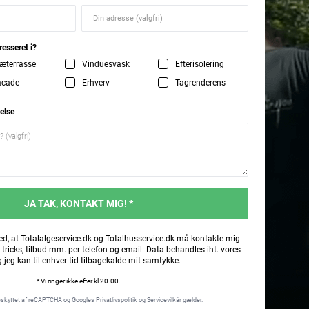
resseret i?
æterrasse
Vinduesvask
Efterisolering
acade
Erhverv
Tagrenderens
else
JA TAK, KONTAKT MIG! *
ed, at Totalalgeservice.dk og Totalhusservice.dk må kontakte mig
 tricks, tilbud mm. per telefon og email. Data behandles iht. vores
g jeg kan til enhver tid tilbagekalde mit samtykke.
* Vi ringer ikke efter kl 20.00.
eskyttet af reCAPTCHA og Googles
Privatlivspolitik
og
Servicevilkår
gælder.