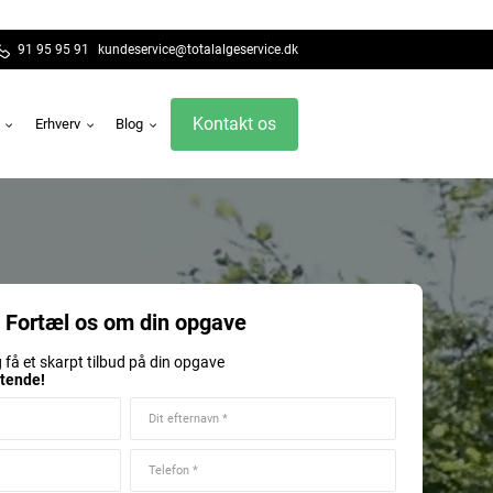
91 95 95 91
kundeservice@totalalgeservice.dk
Kontakt os
g
Erhverv
Blog
Fortæl os om din opgave
 få et skarpt tilbud på din opgave
gtende!