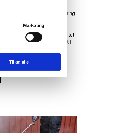
segles fliserne med en imprægnering
længe levetiden.
Marketing
s):
Udlægges for at forebygge
t sikrer et pænt og holdbart resultat.
tes først, når alle trin er udført til
ilfreds med resultatet.
Tillad alle
d