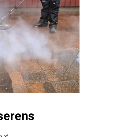
iserens
n af