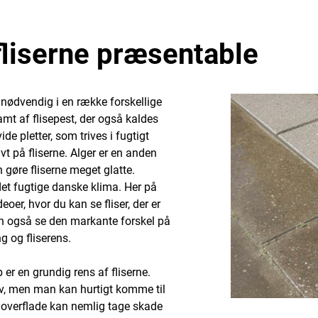
fliserne præsentable
e nødvendig i en række forskellige
amt af flisepest, der også kaldes
de pletter, som trives i fugtigt
t på fliserne. Alger er en anden
 gøre fliserne meget glatte.
 det fugtige danske klima. Her på
eoer, hvor du kan se fliser, der er
an også se den markante forskel på
g og fliserens.
er en grundig rens af fliserne.
elv, men man kan hurtigt komme til
 overflade kan nemlig tage skade