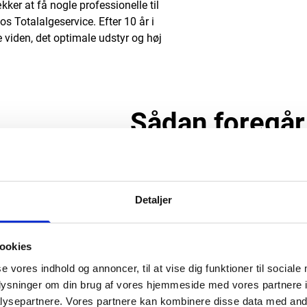
ker at få nogle professionelle til
 hos Totalalgeservice. Efter 10 år i
 viden, det optimale udstyr og høj
Sådan foregår
af fliser
Gratis prøverens og vurdering af fli
Detaljer
udføres for at identificere særlige 
rensningsmetode.
Rensning med hedvandsanlæg:
Vi a
ookies
dræbe alger og mikroorganismer, hvil
se vores indhold og annoncer, til at vise dig funktioner til sociale
rensning uden brug af skadelige kemi
oplysninger om din brug af vores hjemmeside med vores partnere i
Valgfri desinficering:
Tilbydes som e
ysepartnere. Vores partnere kan kombinere disse data med andr
foretrækker en kemikaliefri tilgang, 