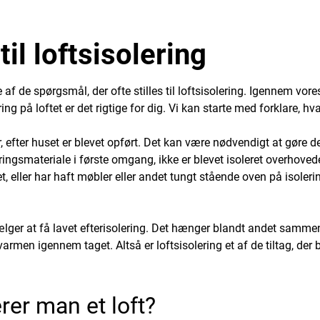
il loftsisolering
af de spørgsmål, der ofte stilles til loftsisolering. Igennem vore
ing på loftet er det rigtige for dig. Vi kan starte med forklare, hva
rer, efter huset er blevet opført. Det kan være nødvendigt at gøre 
ringsmateriale i første omgang, ikke er blevet isoleret overhoved
t, eller har haft møbler eller andet tungt stående oven på isoler
t vælger at få lavet efterisolering. Det hænger blandt andet samm
r varmen igennem taget. Altså er loftsisolering et af de tiltag, de
rer man et loft?