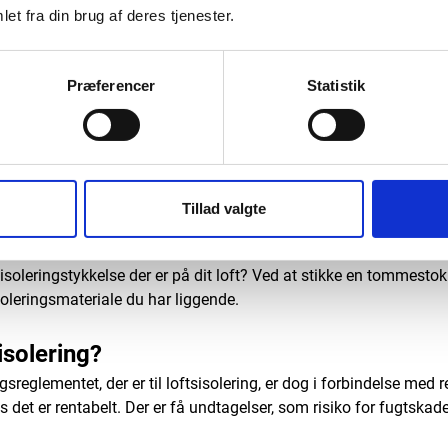
et fra din brug af deres tjenester.
 på et acceptabelt niveau. Her fra Totalalgeservice lyder anbefa
Præferencer
Statistik
k?
t bringer vi her et eksempel på loftsisoleringsarbejde. Lad os sig
e (som i et eksempel fra bygningsreglementets vejledning). Lad 
5 W/m2K. Det lever ikke op til kravet om 0,12 W/m2K. For at n
0 mm isoleringsmateriale.
Tillad valgte
 150 eller 200 mm isolering altså nok, og det vil det langt fra al
en isoleringstykkelse der er på dit loft? Ved at stikke en tommesto
soleringsmateriale du har liggende.
isolering?
reglementet, der er til loftsisolering, er dog i forbindelse med r
is det er rentabelt. Der er få undtagelser, som risiko for fugtskade