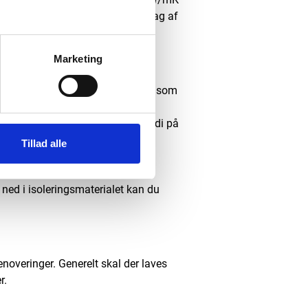
lingen derfor også på et samlet lag af
Marketing
e, at du har en loftskonstruktion, som
os derudover antage, at dit loft
å ned under den påkrævede U-værdi på
Tillad alle
tid være, når det kommer til
k ned i isoleringsmaterialet kan du
enoveringer. Generelt skal der laves
r.