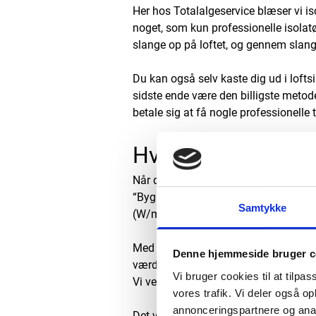
Her hos Totalalgeservice blæser vi iso
noget, som kun professionelle isolatø
slange op på loftet, og gennem slang
Du kan også selv kaste dig ud i loftsi
sidste ende være den billigste metode
betale sig at få nogle professionelle ti
Hvor meget loftsi
Når det kommer til, hvor meget lofts
“Bygningsreglementets vejledning om e
Samtykke
(W/m2K) for lofts- og tagkonstruktio
Med andre ord må der kun undslippe 
Denne hjemmeside bruger c
værdi er i bygningsreglementet sat 
Vi bruger cookies til at tilpas
Vi vender tilbage til lambda-værdien 
vores trafik. Vi deler også 
annonceringspartnere og anal
Det vigtigste for dig er, at der if