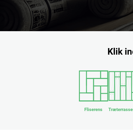
Klik i
Fliserens
Træterrasse