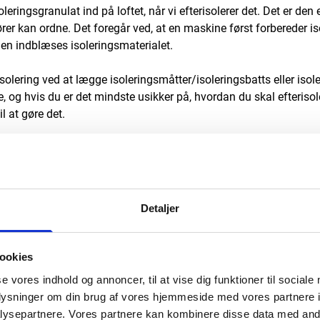
leringsgranulat ind på loftet, når vi efterisolerer det. Det er den
rer kan ordne. Det foregår ved, at en maskine først forbereder i
en indblæses isoleringsmaterialet.
solering ved at lægge isoleringsmåtter/isoleringsbatts eller isol
, og hvis du er det mindste usikker på, hvordan du skal efterisole
l at gøre det.
solering skal man bruge?
isolering du skal bruge, hænger svaret sammen med isoleringsma
fterisolering” kan du se, at kravet til de maksimale varmetabsko
Detaljer
ner.
en vis mængde varme. Den typiske isoleringstykkelse, som holde
ookies
til 300 mm. Den udregning er lavet med isoleringsmaterialer, 
se vores indhold og annoncer, til at vise dig funktioner til sociale
senere.
oplysninger om din brug af vores hjemmeside med vores partnere i
ysepartnere. Vores partnere kan kombinere disse data med andr
ølge bygningsreglementet skal minimum 300 mm isoleringsmater