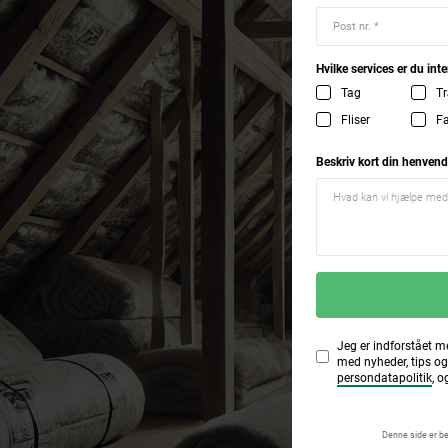
Hvilke services er du inte
Tag
Tr
Fliser
F
Beskriv kort din henvend
Jeg er indforstået m
med nyheder, tips og
persondatapolitik
, o
Denne side er b