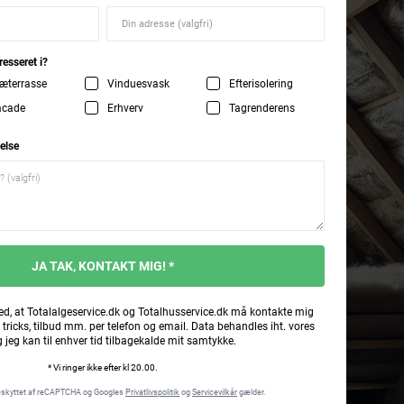
resseret i?
æterrasse
Vinduesvask
Efterisolering
acade
Erhverv
Tagrenderens
else
JA TAK, KONTAKT MIG! *
ed, at Totalalgeservice.dk og Totalhusservice.dk må kontakte mig
 tricks, tilbud mm. per telefon og email. Data behandles iht. vores
g jeg kan til enhver tid tilbagekalde mit samtykke.
* Vi ringer ikke efter kl 20.00.
eskyttet af reCAPTCHA og Googles
Privatlivspolitik
og
Servicevilkår
gælder.