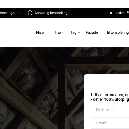
edshedsgaranti
Ansvarlig behandling
Lukket
Fliser
Træ
Tag
Facade
Efterisolerin
Udfyld formularen, og
- det er
100% uforpli