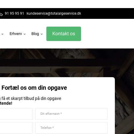
91 95 95 91
kundeservice@totalalgeservice.dk
Kontakt os
g
Erhverv
Blog
Fortæl os om din opgave
 få et skarpt tilbud på din opgave
gtende!