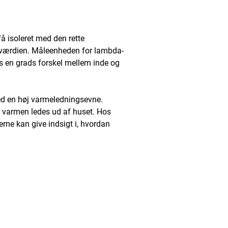
få isoleret med den rette
værdien. Måleenheden for lambda-
es en grads forskel mellem inde og
 en høj varmeledningsevne.
 varmen ledes ud af huset. Hos
rne kan give indsigt i, hvordan