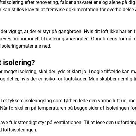
ftsisolering efter renovering, falder ansvaret ene og alene på di
kan stilles krav til at fremvise dokumentation for overholdelse a
et vigtigt, at der er styr på gangbroen. Hvis dit loft ikke har en i
 hæves proportionelt til isoleringsmængden. Gangbroens formål e
 isoleringsmateriale ned.
 isolering?
meget isolering, skal der lyde et klart ja. I nogle tilfælde kan
 og det er, hvis der er risiko for fugtskader. Man skubber nemlig 
 vil et tykkere isoleringslag som førhen lede den varme luft ud,
Når forskellen på temperaturen på begge sider af isoleringen fors
have fuldstændigt styr på ventilationen. Til at løse den udfordri
 loftsisoleringen.