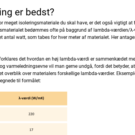
ring er bedst?
r meget isoleringsmateriale du skal have, er det også vigtigt at 
ringsmaterialet bedømmes ofte på baggrund af lambda-værdien/
λ
-
et antal watt, som tabes for hver meter af materialet. Her antag
forklares det
hvordan en høj lambda-værdi er sammenkædet med
g varmeledningsevne vil man gerne undgå, fordi det betyder, at
et overblik over materialers forskellige lambda-værdier. Eksemple
egnede til formålet: