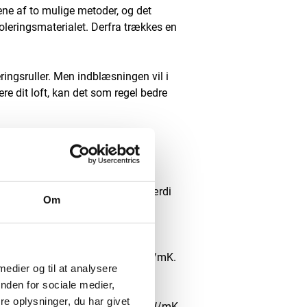
 ene af to mulige metoder, og det
soleringsmaterialet. Derfra trækkes en
eringsruller. Men indblæsningen vil i
re dit loft, kan det som regel bedre
terialets varmeledningsevne. I
efficienter ligger på 0,12 i U-værdi
Om
r varmetabet under de 0,12 i U-
som har en lambda-værdi på 37 mW/mK.
 medier og til at analysere
nden for sociale medier,
e oplysninger, du har givet
iale med en lambda-værdi på 37 mW/mK