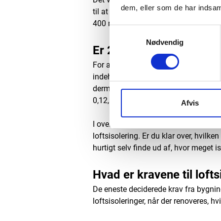
dem, eller som de har indsaml
til at holde varmetabet gennem loftet
400 mm isolering på loftet.
Samtykkevalg
Nødvendig
Er 200 mm isolering no
For at gøre det hele mere overskuelig
indeholder 150 mm isoleringsmaterial
dermed har en samlet U-værdi på 0,2
0,12, skal der tilføres yderligere 15
Afvis
I ovenstående tilfælde er hverken 100,
loftsisolering. Er du klar over, hvilk
hurtigt selv finde ud af, hvor meget i
Hvad er kravene til lofts
De eneste deciderede krav fra bygnings
loftsisoleringer, når der renoveres, hv