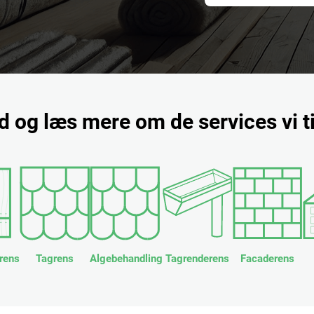
nd og læs mere om de services vi t
rens
Tagrens
Algebehandling
Tagrenderens
Facaderens