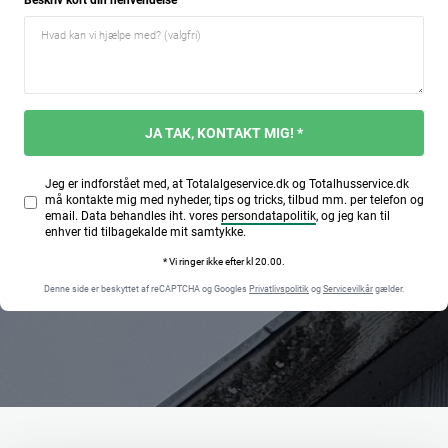
Beskriv kort din henvendelse
JA TAK, KONTAKT MIG! *
Jeg er indforstået med, at Totalalgeservice.dk og Totalhusservice.dk
må kontakte mig med nyheder, tips og tricks, tilbud mm. per telefon og
email. Data behandles iht. vores
persondatapolitik
, og jeg kan til
enhver tid tilbagekalde mit samtykke.
* Vi ringer ikke efter kl 20.00.
Denne side er beskyttet af reCAPTCHA og Googles
Privatlivspolitik
og
Servicevilkår
gælder.