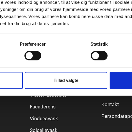
se vores indhold og annoncer, til at vise dig funktioner til sociale
oplysninger om din brug af vores hjemmeside med vores partnere i
ysepartnere. Vores partnere kan kombinere disse data med andr
et fra din brug af deres tjenester.
Vores services
Informatio
 og
lder
Præferencer
Statistik
.
Algebehandling
Priser
jeres
Tagrenderens
Serviceaftale
garanti
det
Fliserens
d for
Tillad valgte
Handelsbetin
Serviceaftale generelt
FAQ
Træterrasserens
Kontakt
Facaderens
Persondatapol
Vinduesvask
Solcellevask