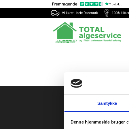
Vi kører i hele Danmark
100% tilfr
Samtykke
H
Denne hjemmeside bruger c