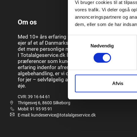
Vi bruger cookies til at tilpas
vores trafik. Vi deler også 
annonceringspartnere og anal
Om os
dem, eller som de har indsaml
Med 10+ års erfaring i branchen samt grundlægger
Samtykkevalg
ejer af et af Danmarks største algevirksomheder, ka
Nødvendig
det mere personlige med fokus på den gode service
I Totalalgeservice.dk lægger vi derfor stor vægt på 
præferencer som kunde, og med vores mangeårige
erfaring indenfor afrensning, imprægnering og
algebehandling, er vi de helt rette til at udføre arbej
for jer – selvfølgelig altid med jeres fulde tilfredshe
Afvis
øje.
CVR: 39 16 64 61
Thrigesvej 6, 8600 Silkeborg
Mobil: 91 95 95 91
E-mail: kundeservice@totalalgeservice.dk