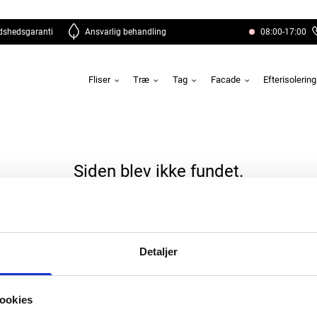
edshedsgaranti
Ansvarlig behandling
08:00-17:00
Fliser
Træ
Tag
Facade
Efterisolerin
Siden blev ikke fundet.
Detaljer
ar du spørgsmål?
Ring: 9195959
ookies