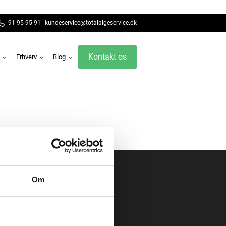
91 95 95 91
kundeservice@totalalgeservice.dk
Kontakt os
g
Erhverv
Blog
Om
1