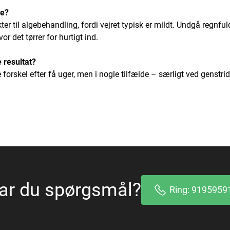
le?
ter til algebehandling, fordi vejret typisk er mildt. Undgå regnful
 det tørrer for hurtigt ind.
e resultat?
 forskel efter få uger, men i nogle tilfælde – særligt ved genstri
ar du spørgsmål?
Ring: 9195959