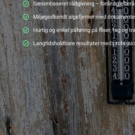
Sæsonbaseret rådgivning – forår og efterå
Miljøgodkendt algefjerner med dokumenter
Hurtig og enkel påføring på fliser, tag og tr
Langtidsholdbare resultater med professio