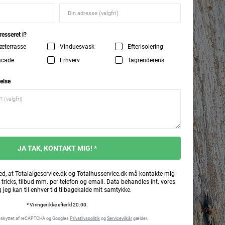
resseret i?
æterrasse
Vinduesvask
Efterisolering
acade
Erhverv
Tagrenderens
else
JA TAK, KONTAKT MIG! *
ed, at Totalalgeservice.dk og Totalhusservice.dk må kontakte mig
 tricks, tilbud mm. per telefon og email. Data behandles iht. vores
g jeg kan til enhver tid tilbagekalde mit samtykke.
* Vi ringer ikke efter kl 20.00.
eskyttet af reCAPTCHA og Googles
Privatlivspolitik
og
Servicevilkår
gælder.