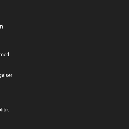
n
 med
gelser
itik