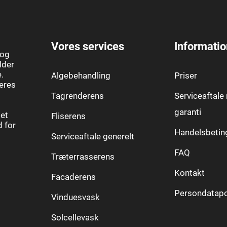
Vores services
Informatio
 og
lder
.
Algebehandling
Priser
jeres
Tagrenderens
Serviceaftale
garanti
det
Fliserens
d for
Handelsbetin
Serviceaftale generelt
FAQ
Træterrasserens
Kontakt
Facaderens
Persondatapol
Vinduesvask
Solcellevask