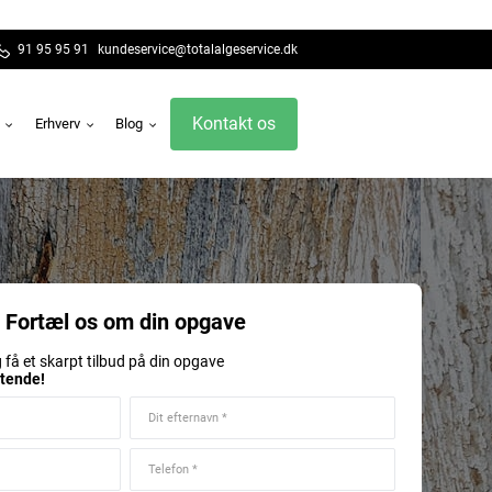
91 95 95 91
kundeservice@totalalgeservice.dk
Kontakt os
g
Erhverv
Blog
Fortæl os om din opgave
 få et skarpt tilbud på din opgave
gtende!