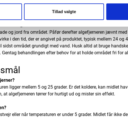
an du forhindre dem i at sprede sig yderligere.
Tillad valgte
an alger?
ade og jord fra området. Påfør derefter algefjerneren jævnt med e
virke i den tid, der er angivet på produktet, typisk mellem 24 og 4
il sidst området grundigt med vand. Husk altid at bruge handske
. Gentag behandlingen efter behov for at holde området fri for al
gsmål
fjerner?
turen ligger mellem 5 og 25 grader. Er det koldere, kan midlet ha
, at algefjerneren tørrer for hurtigt ud og mister sin effekt.
en?
ostvejr eller når temperaturen er under 5 grader. Midlet får ikke d