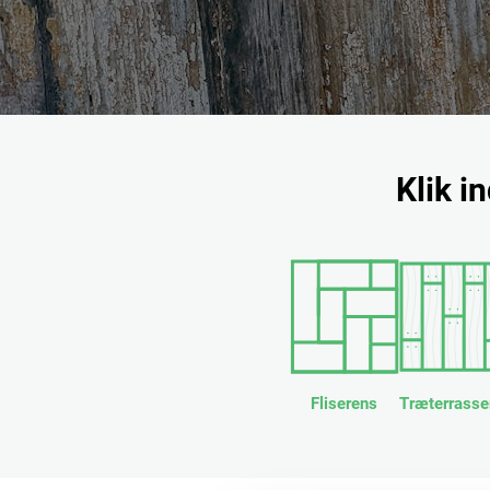
Klik i
Fliserens
Træterrasse