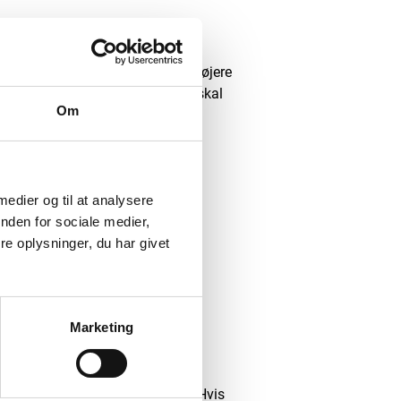
let have svært ved at virke. Ved højere
for de bedste resultater, når du skal
Om
er og træ
 medier og til at analysere
da de effektivt trænger ind i
nden for sociale medier,
ebehandling af træ
ofte kræver
e oplysninger, du har givet
det vigtigt at følge produktets
Marketing
er, da vejret ofte er mildt. Undgå
også være uhensigtsmæssige, da
 for at opnå det bedste resultat. Hvis