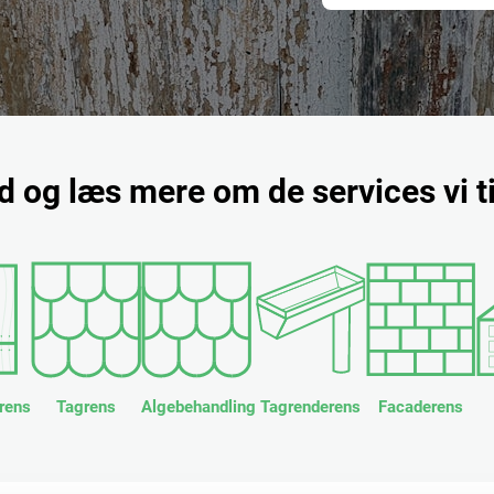
nd og læs mere om de services vi t
rens
Tagrens
Algebehandling
Tagrenderens
Facaderens