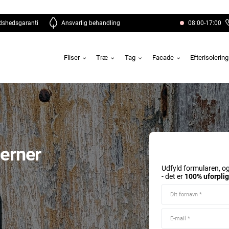
edshedsgaranti
Ansvarlig behandling
08:00-17:00
Fliser
Træ
Tag
Facade
Efterisolerin
erner
Udfyld formularen, og
- det er
100% uforpli