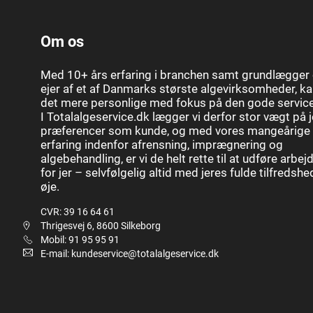
Om os
Med 10+ års erfaring i branchen samt grundlægger
ejer af et af Danmarks største algevirksomheder, ka
det mere personlige med fokus på den gode service
I Totalalgeservice.dk lægger vi derfor stor vægt på 
præferencer som kunde, og med vores mangeårige
erfaring indenfor afrensning, imprægnering og
algebehandling, er vi de helt rette til at udføre arbej
for jer – selvfølgelig altid med jeres fulde tilfredshe
øje.
CVR: 39 16 64 61
Thrigesvej 6, 8600 Silkeborg
Mobil: 91 95 95 91
E-mail: kundeservice@totalalgeservice.dk