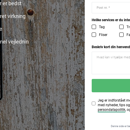
r er bedst
et virkning
Hvilke services er du inte
Tag
Tr
æ
Fliser
F
nel vejlednin
Beskriv kort din henvend
Jeg er indforstået m
med nyheder, tips og
persondatapolitik
, o
Denne side er b