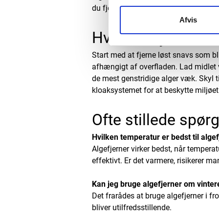
du fjerner alger tidligt på sæsonen, k
Afvis
Hvordan fjerner m
Start med at fjerne løst snavs som bl
afhængigt af overfladen.
Lad midlet 
de mest genstridige alger væk. Skyl t
kloaksystemet for at beskytte miljøet
Ofte stillede spør
Hvilken temperatur er bedst til alge
Algefjerner virker bedst, når tempera
effektivt. Er det varmere, risikerer man
Kan jeg bruge algefjerner om vinter
Det frarådes at bruge algefjerner i fr
bliver utilfredsstillende.