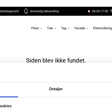
edshedsgaranti
Ansvarlig behandling
08:00-17:00
Fliser
Træ
Tag
Facade
Efterisolerin
Siden blev ikke fundet.
Detaljer
ar du spørgsmål?
Ring: 9195959
ookies