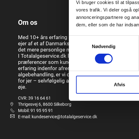
Vi bruger cookies til at tilpas
vores trafik. Vi deler også 
annonceringspartnere og anal
Om os
dem, eller som de har indsaml
Med 10+ års erfaring i branchen samt grundlægger
Samtykkevalg
ejer af et af Danmarks største algevirksomheder, ka
Nødvendig
det mere personlige med fokus på den gode service
I Totalalgeservice.dk lægger vi derfor stor vægt på 
præferencer som kunde, og med vores mangeårige
erfaring indenfor afrensning, imprægnering og
algebehandling, er vi de helt rette til at udføre arbej
for jer – selvfølgelig altid med jeres fulde tilfredshe
Afvis
øje.
CVR: 39 16 64 61
Thrigesvej 6, 8600 Silkeborg
Mobil: 91 95 95 91
E-mail: kundeservice@totalalgeservice.dk