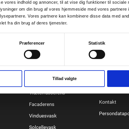
se vores indhold og annoncer, til at vise dig funktioner til sociale
oplysninger om din brug af vores hjemmeside med vores partnere i
ysepartnere. Vores partnere kan kombinere disse data med andr
et fra din brug af deres tjenester.
Vores services
Informatio
 og
lder
Præferencer
Statistik
.
Algebehandling
Priser
jeres
Tagrenderens
Serviceaftale
garanti
det
Fliserens
d for
Tillad valgte
Handelsbetin
Serviceaftale generelt
FAQ
Træterrasserens
Kontakt
Facaderens
Persondatapol
Vinduesvask
Solcellevask