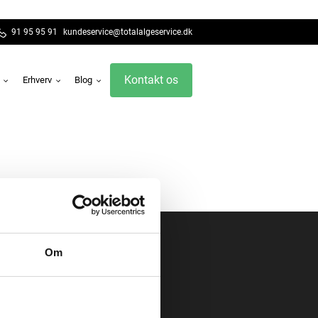
91 95 95 91
kundeservice@totalalgeservice.dk
Kontakt os
g
Erhverv
Blog
Om
1