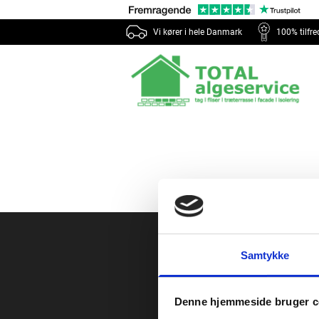
Vi kører i hele Danmark
100% tilfr
Samtykke
H
Denne hjemmeside bruger c